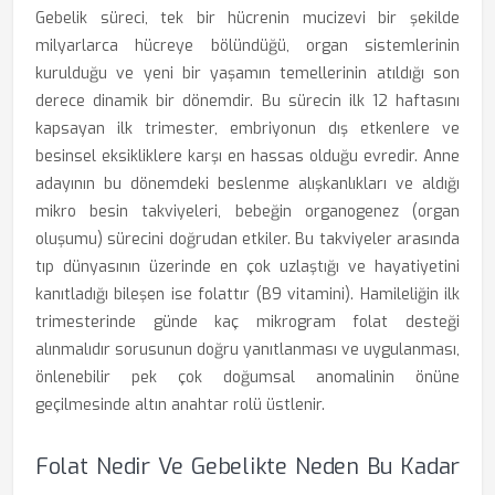
Gebelik süreci, tek bir hücrenin mucizevi bir şekilde
milyarlarca hücreye bölündüğü, organ sistemlerinin
kurulduğu ve yeni bir yaşamın temellerinin atıldığı son
derece dinamik bir dönemdir. Bu sürecin ilk 12 haftasını
kapsayan ilk trimester, embriyonun dış etkenlere ve
besinsel eksikliklere karşı en hassas olduğu evredir. Anne
adayının bu dönemdeki beslenme alışkanlıkları ve aldığı
mikro besin takviyeleri, bebeğin organogenez (organ
oluşumu) sürecini doğrudan etkiler. Bu takviyeler arasında
tıp dünyasının üzerinde en çok uzlaştığı ve hayatiyetini
kanıtladığı bileşen ise folattır (B9 vitamini). Hamileliğin ilk
trimesterinde günde kaç mikrogram folat desteği
alınmalıdır sorusunun doğru yanıtlanması ve uygulanması,
önlenebilir pek çok doğumsal anomalinin önüne
geçilmesinde altın anahtar rolü üstlenir.
Folat Nedir Ve Gebelikte Neden Bu Kadar