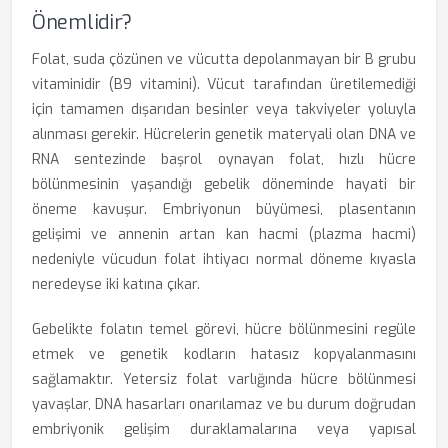
Önemlidir?
Folat, suda çözünen ve vücutta depolanmayan bir B grubu
vitaminidir (B9 vitamini). Vücut tarafından üretilemediği
için tamamen dışarıdan besinler veya takviyeler yoluyla
alınması gerekir. Hücrelerin genetik materyali olan DNA ve
RNA sentezinde başrol oynayan folat, hızlı hücre
bölünmesinin yaşandığı gebelik döneminde hayati bir
öneme kavuşur. Embriyonun büyümesi, plasentanın
gelişimi ve annenin artan kan hacmi (plazma hacmi)
nedeniyle vücudun folat ihtiyacı normal döneme kıyasla
neredeyse iki katına çıkar.
Gebelikte folatın temel görevi, hücre bölünmesini regüle
etmek ve genetik kodların hatasız kopyalanmasını
sağlamaktır. Yetersiz folat varlığında hücre bölünmesi
yavaşlar, DNA hasarları onarılamaz ve bu durum doğrudan
embriyonik gelişim duraklamalarına veya yapısal