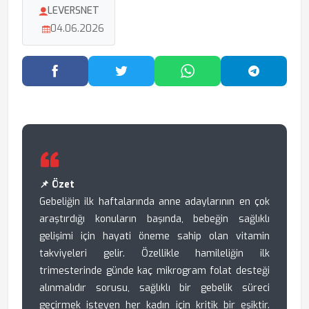
LEVERSNET
04.06.2026
Facebook'ta Paylaş
Twitter'da Paylaş
WhatsApp'ta Paylaş
Telegram
📌 Özet
Gebeliğin ilk haftalarında anne adaylarının en çok
araştırdığı konuların başında, bebeğin sağlıklı
gelişimi için hayati öneme sahip olan vitamin
takviyeleri gelir. Özellikle hamileliğin ilk
trimesterinde günde kaç mikrogram folat desteği
alınmalıdır sorusu, sağlıklı bir gebelik süreci
geçirmek isteyen her kadın için kritik bir eşiktir.