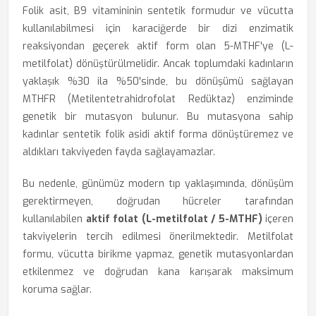
Folik asit, B9 vitamininin sentetik formudur ve vücutta
kullanılabilmesi için karaciğerde bir dizi enzimatik
reaksiyondan geçerek aktif form olan 5-MTHF'ye (L-
metilfolat) dönüştürülmelidir. Ancak toplumdaki kadınların
yaklaşık %30 ila %50'sinde, bu dönüşümü sağlayan
MTHFR (Metilentetrahidrofolat Redüktaz) enziminde
genetik bir mutasyon bulunur. Bu mutasyona sahip
kadınlar sentetik folik asidi aktif forma dönüştüremez ve
aldıkları takviyeden fayda sağlayamazlar.
Bu nedenle, günümüz modern tıp yaklaşımında, dönüşüm
gerektirmeyen, doğrudan hücreler tarafından
kullanılabilen
aktif folat (L-metilfolat / 5-MTHF)
içeren
takviyelerin tercih edilmesi önerilmektedir. Metilfolat
formu, vücutta birikme yapmaz, genetik mutasyonlardan
etkilenmez ve doğrudan kana karışarak maksimum
koruma sağlar.