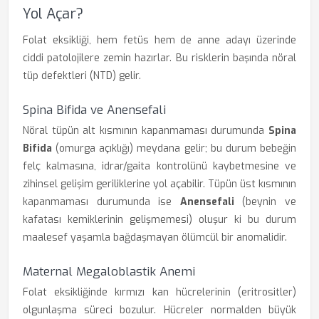
Yol Açar?
Folat eksikliği, hem fetüs hem de anne adayı üzerinde
ciddi patolojilere zemin hazırlar. Bu risklerin başında nöral
tüp defektleri (NTD) gelir.
Spina Bifida ve Anensefali
Nöral tüpün alt kısmının kapanmaması durumunda
Spina
Bifida
(omurga açıklığı) meydana gelir; bu durum bebeğin
felç kalmasına, idrar/gaita kontrolünü kaybetmesine ve
zihinsel gelişim geriliklerine yol açabilir. Tüpün üst kısmının
kapanmaması durumunda ise
Anensefali
(beynin ve
kafatası kemiklerinin gelişmemesi) oluşur ki bu durum
maalesef yaşamla bağdaşmayan ölümcül bir anomalidir.
Maternal Megaloblastik Anemi
Folat eksikliğinde kırmızı kan hücrelerinin (eritrositler)
olgunlaşma süreci bozulur. Hücreler normalden büyük