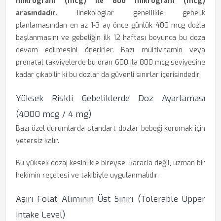
mikrogram (mcg) ile 800 mikrogram (mcg)
arasındadır
. Jinekologlar genellikle gebelik
planlamasından en az 1-3 ay önce günlük 400 mcg dozla
başlanmasını ve gebeliğin ilk 12 haftası boyunca bu doza
devam edilmesini önerirler. Bazı multivitamin veya
prenatal takviyelerde bu oran 600 ila 800 mcg seviyesine
kadar çıkabilir ki bu dozlar da güvenli sınırlar içerisindedir.
Yüksek Riskli Gebeliklerde Doz Ayarlaması
(4000 mcg / 4 mg)
Bazı özel durumlarda standart dozlar bebeği korumak için
yetersiz kalır.
Bu yüksek dozaj kesinlikle bireysel kararla değil, uzman bir
hekimin reçetesi ve takibiyle uygulanmalıdır.
Aşırı Folat Alımının Üst Sınırı (Tolerable Upper
Intake Level)