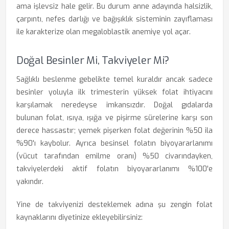
ama işlevsiz hale gelir. Bu durum anne adayında halsizlik,
çarpıntı, nefes darlığı ve bağışıklık sisteminin zayıflaması
ile karakterize olan megaloblastik anemiye yol açar.
Doğal Besinler Mi, Takviyeler Mi?
Sağlıklı beslenme gebelikte temel kuraldır ancak sadece
besinler yoluyla ilk trimesterin yüksek folat ihtiyacını
karşılamak neredeyse imkansızdır. Doğal gıdalarda
bulunan folat, ısıya, ışığa ve pişirme sürelerine karşı son
derece hassastır; yemek pişerken folat değerinin %50 ila
%90'ı kaybolur. Ayrıca besinsel folatın biyoyararlanımı
(vücut tarafından emilme oranı) %50 civarındayken,
takviyelerdeki aktif folatın biyoyararlanımı %100'e
yakındır.
Yine de takviyenizi desteklemek adına şu zengin folat
kaynaklarını diyetinize ekleyebilirsiniz: