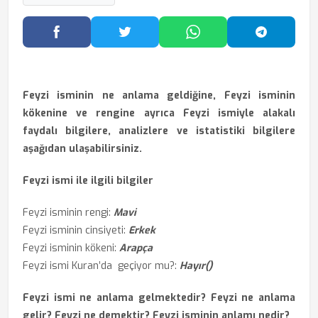
Facebook'ta Paylaş
Twitter'da Paylaş
WhatsApp'ta Paylaş
Telegram
Feyzi isminin ne anlama geldiğine, Feyzi isminin
kökenine ve rengine ayrıca Feyzi ismiyle alakalı
faydalı bilgilere, analizlere ve istatistiki bilgilere
aşağıdan ulaşabilirsiniz.
Feyzi ismi ile ilgili bilgiler
Feyzi isminin rengi:
Mavi
Feyzi isminin cinsiyeti:
Erkek
Feyzi isminin kökeni:
Arapça
Feyzi ismi Kuran’da geçiyor mu?:
Hayır()
Feyzi ismi ne anlama gelmektedir? Feyzi ne anlama
gelir? Feyzi ne demektir? Feyzi isminin anlamı nedir?