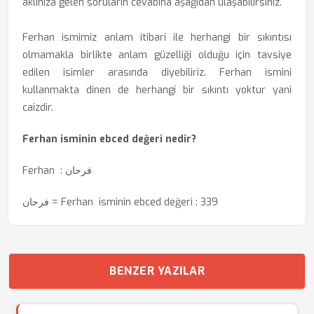
aklınıza gelen soruların cevabına aşağıdan ulaşabilirsiniz.
Ferhan ismimiz anlam itibari ile herhangi bir sıkıntısı
olmamakla birlikte anlam güzelliği olduğu için tavsiye
edilen isimler arasında diyebiliriz. Ferhan ismini
kullanmakta dinen de herhangi bir sıkıntı yoktur yani
caizdir.
Ferhan isminin ebced değeri nedir?
Ferhan : فرحان
فرحان = Ferhan isminin ebced değeri : 339
BENZER YAZILAR