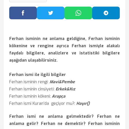
Facebook'ta Paylaş
Twitter'da Paylaş
WhatsApp'ta Paylaş
Telegram
Ferhan isminin ne anlama geldiğine, Ferhan isminin
kökenine ve rengine ayrıca Ferhan ismiyle alakalı
faydalı bilgilere, analizlere ve istatistiki bilgilere
aşağıdan ulaşabilirsiniz.
Ferhan ismi ile ilgili bilgiler
Ferhan isminin rengi:
Mavi&Pembe
Ferhan isminin cinsiyeti:
Erkek&Kız
Ferhan isminin kökeni:
Arapça
Ferhan ismi Kuran’da geçiyor mu?:
Hayır()
Ferhan ismi ne anlama gelmektedir? Ferhan ne
anlama gelir? Ferhan ne demektir? Ferhan isminin