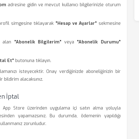
com
adresine gidin ve mevcut kullanıcı bilgilerinizle oturum
rofil simgesine tıklayarak
"Hesap ve Ayarlar"
sekmesine
r alan
"Abonelik Bilgilerim"
veya
"Abonelik Durumu"
tal Et"
butonuna tıklayın.
amanızı isteyecektir. Onay verdiğinizde aboneliğinizin bir
 bildirim alacaksınız.
n İptal
e App Store üzerinden uygulama içi satın alma yoluyla
sitesinden yapamazsınız. Bu durumda, ödemenin yapıldığı
ullanmanız zorunludur.