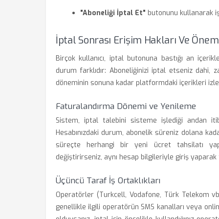
"Aboneliği İptal Et"
butonunu kullanarak iş
İptal Sonrası Erişim Hakları Ve Önem
Birçok kullanıcı, iptal butonuna bastığı an içeri
durum farklıdır: Aboneliğinizi iptal etseniz dah
döneminin sonuna kadar platformdaki içerikleri izl
Faturalandırma Dönemi ve Yenileme
Sistem, iptal talebini sisteme işlediği andan it
Hesabınızdaki durum, abonelik süreniz dolana kadar 
süreçte herhangi bir yeni ücret tahsilatı yapı
değiştirirseniz, aynı hesap bilgileriyle giriş yapar
Üçüncü Taraf İş Ortaklıkları
Operatörler (Turkcell, Vodafone, Türk Telekom vb.
genellikle ilgili operatörün SMS kanalları veya onl