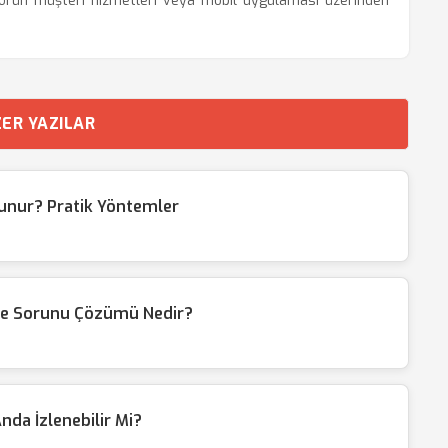
eratörün müşteri hizmetleri veya mobil uygulaması üzerinden
ER YAZILAR
lunur? Pratik Yöntemler
me Sorunu Çözümü Nedir?
nda İzlenebilir Mi?