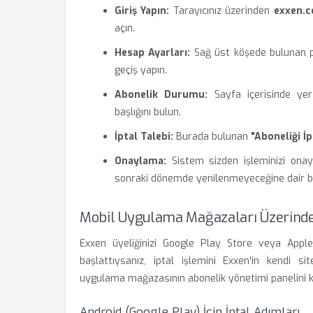
Giriş Yapın:
Tarayıcınız üzerinden
exxen.
açın.
Hesap Ayarları:
Sağ üst köşede bulunan p
geçiş yapın.
Abonelik Durumu:
Sayfa içerisinde ye
başlığını bulun.
İptal Talebi:
Burada bulunan
"Aboneliği İp
Onaylama:
Sistem sizden işleminizi onayl
sonraki dönemde yenilenmeyeceğine dair bir
Mobil Uygulama Mağazaları Üzerinde
Exxen üyeliğinizi Google Play Store veya Appl
başlattıysanız, iptal işlemini Exxen'in kendi 
uygulama mağazasının abonelik yönetimi panelini k
Android (Google Play) İçin İptal Adımları