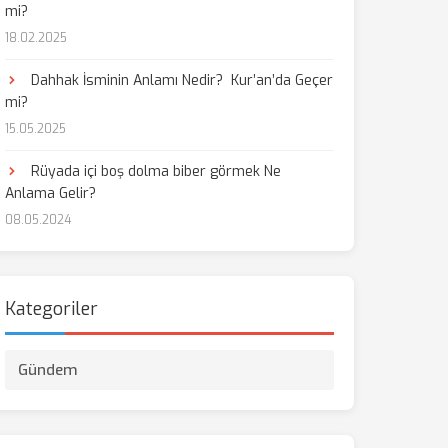
mi?
18.02.2025
Dahhak İsminin Anlamı Nedir? Kur’an’da Geçer
mi?
15.05.2025
Rüyada içi boş dolma biber görmek Ne
Anlama Gelir?
08.05.2024
Kategoriler
Gündem