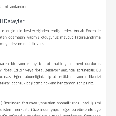
lemi sonlandırın.
li Detaylar
klere erişiminin kesileceğinden endişe eder. Ancak Exxen'de
i, zaten ödemesini yapmış olduğunuz mevcut faturalandırma
emeye devam edebilirsiniz.
ibaren bir sonraki ay için otomatik yenilemeyi durdurur.
"İptal Edildi" veya "İptal Bekliyor" şeklinde görünebilir. Bu
lmaz. Eğer aboneliğinizi iptal ettikten sonra fikrinizi
ak tekrar abonelik başlatma hakkına her zaman sahipsiniz.
) üzerinden faturaya yansıtılan aboneliklerde, iptal işlemi
ine işlem merkezleri üzerinden yapılır. Eğer bu yöntemle üye