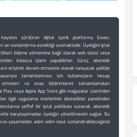
yatını sürdüren dijital içerik platformu Exxen,
kleri an sonlandırma esnekliği sunmaktadır. Üyeliğini iptal
ettikleri ödeme yöntemine bağlı olarak web sitesi veya
nden kolayca işlem yapabilirler. Süreç, abonelik
iklere erişimin devam etmesine olanak tanıyacak şekilde
 başarıyla tamamlanması için kullanıcıların hesap
p etmeleri ve onay bildirimlerini tamamlamaları
le Play veya Apple App Store gibi mağazalar üzerinden
udan ilgili uygulama marketinin abonelikler panelinden
anıcılarına şeffaf bir iptal politikası sunarak, abonelik
etle karşılaşılmadan üyeliğin yönetilmesini sağlar. Bu
sorun yaşamadan, adım adım nasıl sonlandırabileceğinizi