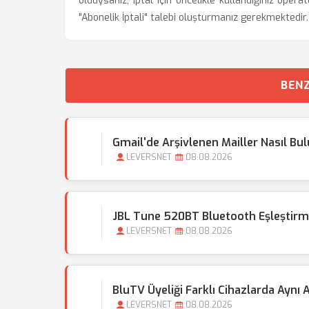
olduysanız, iptal için öncelikle kullandığınız op
"Abonelik İptali" talebi oluşturmanız gerekmektedir.
BENZ
Gmail'de Arşivlenen Mailler Nasıl Bu
LEVERSNET
08.08.2026
JBL Tune 520BT Bluetooth Eşleştir
LEVERSNET
08.08.2026
BluTV Üyeliği Farklı Cihazlarda Aynı A
LEVERSNET
08.08.2026