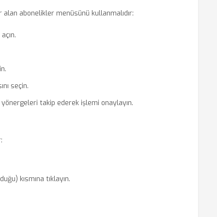
er alan abonelikler menüsünü kullanmalıdır:
açın.
n.
nı seçin.
 yönergeleri takip ederek işlemi onaylayın.
:
lduğu) kısmına tıklayın.