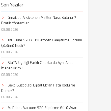
Son Yazılar
Gmail'de Arşivlenen Mailler Nasıl Bulunur?
Pratik Yöntemler
08.08.2026
JBL Tune 520BT Bluetooth Eşleştirme Sorunu
Çözümü Nedir?
08.08.2026
BluTV Üyeliği Farklı Cihazlarda Aynı Anda
İzlenebilir mi?
08.08.2026
Beko Buzdolabı Dijital Ekran Hata Kodu Ne
Demek?
08.08.2026
Mi Robot Vacuum S20 Süpürme Gücü Ayarı