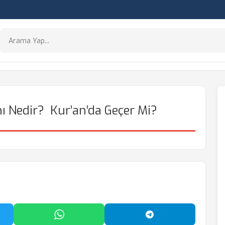
ı Nedir? Kur’an’da Geçer Mi?
'da Paylaş
WhatsApp'ta Paylaş
Telegram'da Payl