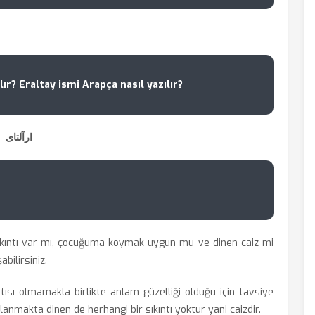
ır? Eraltay ismi Arapça nasıl yazılır?
ارآلتای
ıkıntı var mı, çocuğuma koymak uygun mu ve dinen caiz mi
bilirsiniz.
ntısı olmamakla birlikte anlam güzelliği olduğu için tavsiye
ullanmakta dinen de herhangi bir sıkıntı yoktur yani caizdir.