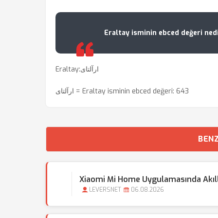
Eraltay isminin ebced değeri ned
Eraltay:ارآلتای
ارآلتای = Eraltay isminin ebced değeri: 643
BENZ
Xiaomi Mi Home Uygulamasında Akıllı 
LEVERSNET
06.08.2026