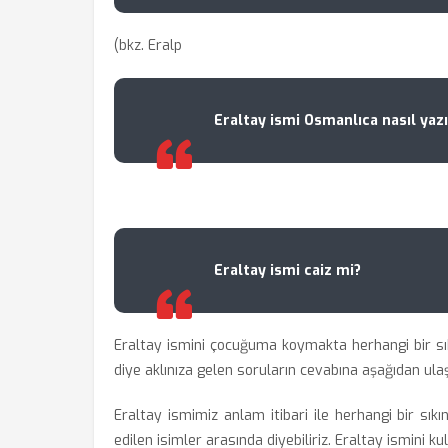
(bkz. Eralp
Eraltay ismi Osmanlıca nasıl yazıl
Eraltay ismi caiz mi?
Eraltay ismini çocuğuma koymakta herhangi bir s
diye aklınıza gelen soruların cevabına aşağıdan ulaşa
Eraltay ismimiz anlam itibari ile herhangi bir sıkı
edilen isimler arasında diyebiliriz. Eraltay ismini k