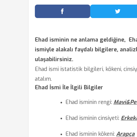
Facebook'ta Paylaş
Twitter
Ehad isminin ne anlama geldiğine,
Eh
ismiyle alakalı faydalı bilgilere, analiz
ulaşabilirsiniz.
Ehad ismi istatistik bilgileri, kökeni, cins
atalım.
Ehad İsmi İle İlgili Bilgiler
Ehad isminin rengi:
Mavi&P
Ehad isminin cinsiyeti:
Erkek
Ehad isminin kökeni:
Arapça