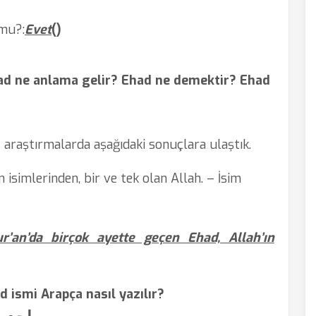
 mu?
:
Evet
(
)
ad ne anlama gelir? Ehad ne demektir? Ehad
 araştırmalarda aşağıdaki sonuçlara ulaştık.
ah’ın isimlerinden, bir ve tek olan Allah. – İsim
r’an’da birçok ayette geçen Ehad, Allah’ın
d ismi Arapça nasıl yazılır?