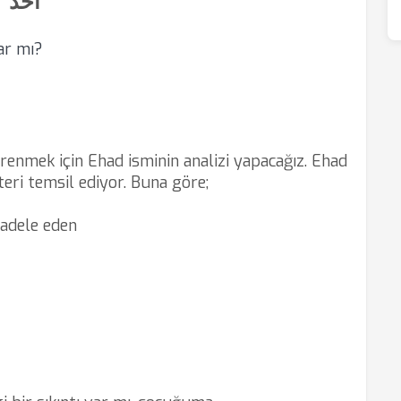
احد
ar mı?
ğrenmek için Ehad isminin analizi yapacağız. Ehad
teri temsil ediyor. Buna göre;
cadele eden