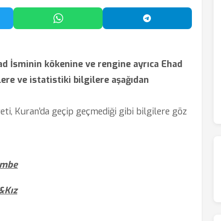
'da Paylaş
WhatsApp'ta Paylaş
Telegram'da Payl
ad İsminin kökenine ve rengine ayrıca Ehad
lere ve istatistiki bilgilere aşağıdan
iyeti, Kuran’da geçip geçmediği gibi bilgilere göz
embe
&Kız