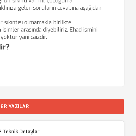
bir sıkıntı var mı, çocuğuma
lınıza gelen soruların cevabına aşağıdan
r sıkıntısı olmamakla birlikte
 isimler arasında diyebiliriz. Ehad ismini
yoktur yani caizdir.
ir?
ER YAZILAR
 Teknik Detaylar