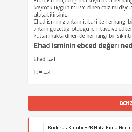
Ehad ismini çocuğuma koymakta herhangi 
koymak uygun mu ve dinen caiz mi diye ak
ulaşabilirsiniz.
Ehad ismimiz anlam itibari ile herhangi bi
anlam güzelliği olduğu için tavsiye edilen
kullanmakta dinen de herhangi bir sıkıntı 
Ehad isminin ebced değeri ned
Ehad :احد
احد =13
BENZ
Buderus Kombi E28 Hata Kodu Nedir?