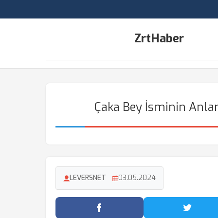
ZrtHaber
Çaka Bey İsminin Anlam
LEVERSNET
03.05.2024
Facebook'ta Paylaş
Twitter