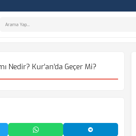
ı Nedir? Kur’an’da Geçer Mi?
'da Paylaş
WhatsApp'ta Paylaş
Telegram'da Payl