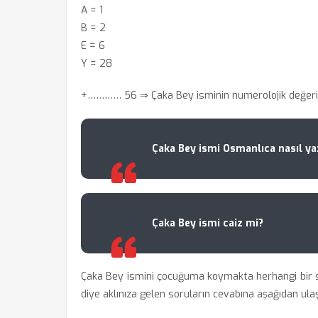
A = 1
B = 2
E = 6
Y = 28
+………… 56 ⇒ Çaka Bey isminin numerolojik değeri
Çaka Bey ismi Osmanlıca nasıl yaz
Çaka Bey ismi caiz mi?
Çaka Bey ismini çocuğuma koymakta herhangi bir s
diye aklınıza gelen soruların cevabına aşağıdan ulaşa