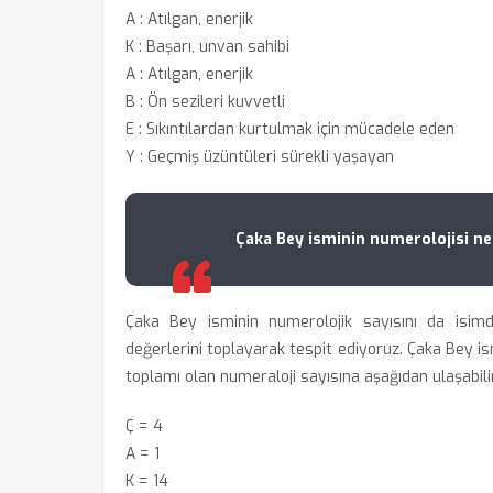
A : Atılgan, enerjik
K : Başarı, unvan sahibi
A : Atılgan, enerjik
B : Ön sezileri kuvvetli
E : Sıkıntılardan kurtulmak için mücadele eden
Y : Geçmiş üzüntüleri sürekli yaşayan
Çaka Bey isminin numerolojisi ne
Çaka Bey isminin numerolojik sayısını da isimd
değerlerini toplayarak tespit ediyoruz. Çaka Bey is
toplamı olan numeraloji sayısına aşağıdan ulaşabilir
Ç = 4
A = 1
K = 14