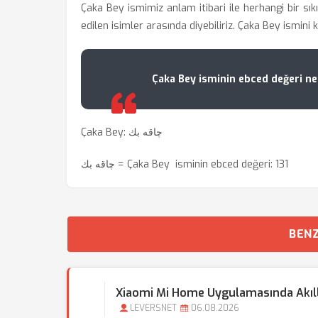
Çaka Bey ismimiz anlam itibari ile herhangi bir sık
edilen isimler arasında diyebiliriz. Çaka Bey ismini 
Çaka Bey isminin ebced değeri ne
Çaka Bey: ‏چاقه بك
‏چاقه بك = Çaka Bey isminin ebced değeri: 131
BENZ
Xiaomi Mi Home Uygulamasında Akıllı 
LEVERSNET
06.08.2026