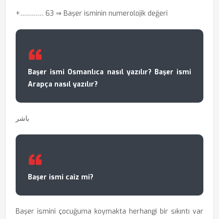
+………… 63
⇒ Başer isminin numerolojik değeri
Başer ismi Osmanlıca nasıl yazılır? Başer ismi
Arapça nasıl yazılır?
باشر
Başer ismi caiz mi?
Başer ismini çocuğuma koymakta herhangi bir sıkıntı var