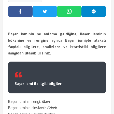
Facebook'ta Paylaş
Twitter'da Paylaş
WhatsApp'ta Paylaş
Telegram
Başer isminin ne anlama geldiğine, Başer isminin
kökenine ve rengine ayrıca Başer ismiyle alakalı
faydalı bilgilere, analizlere ve istatistiki bilgilere
aşağıdan ulaşabilirsiniz.
Başer ismi ile ilgili bilgiler
Başer isminin rengi:
Mavi
Başer isminin cinsiyeti:
Erkek