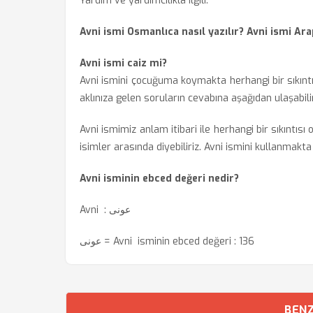
Yardım ve yardımcılıkla ilgili.
Avni ismi Osmanlıca nasıl yazılır? Avni ismi Ara
Avni ismi caiz mi?
Avni ismini çocuğuma koymakta herhangi bir sıkın
aklınıza gelen soruların cevabına aşağıdan ulaşabilir
Avni ismimiz anlam itibari ile herhangi bir sıkıntısı
isimler arasında diyebiliriz. Avni ismini kullanmakta
Avni isminin ebced değeri nedir?
Avni : عونی
عونی = Avni isminin ebced değeri : 136
BENZ