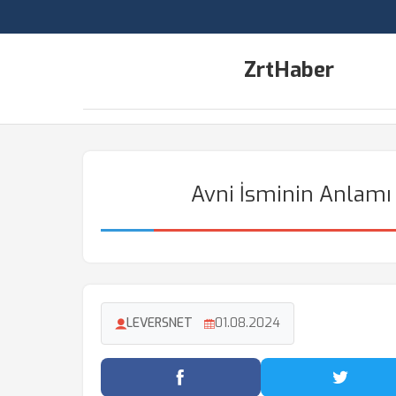
ZrtHaber
Avni İsminin Anlamı 
LEVERSNET
01.08.2024
Facebook'ta Paylaş
Twitter