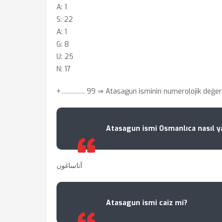
A: 1
S: 22
A: 1
G: 8
U: 25
N: 17
+………… 99
⇒ Atasagun isminin numerolojik değer
Atasagun ismi Osmanlıca nasıl ya
آتاساغون
Atasagun ismi caiz mi?