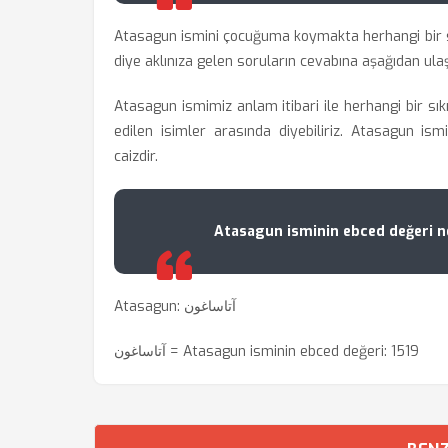
Atasagun ismini çocuğuma koymakta herhangi bir s
diye aklınıza gelen soruların cevabına aşağıdan ulaşa
Atasagun ismimiz anlam itibari ile herhangi bir sık
edilen isimler arasında diyebiliriz. Atasagun is
caizdir.
Atasagun isminin ebced değeri n
Atasagun: آتاساغون
آتاساغون = Atasagun isminin ebced değeri: 1519