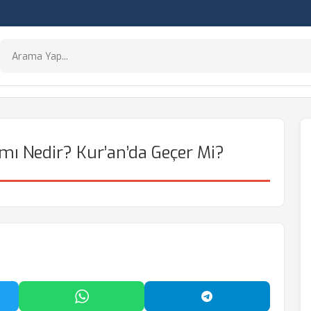
ı Nedir? Kur’an’da Geçer Mi?
'da Paylaş
WhatsApp'ta Paylaş
Telegram'da Payl