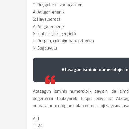
T: Duygularını zor açabilen
A: Atılgan-enerjik
S: Hayalperest
A: Atılgan-enerjik
G: İnatçı kişilik, gerginlik
U: Durgun, çok ağır hareket eden
N: Sağduyulu
Atasagun isminin numerolojisi n
Atasagun isminin numerolojik sayısını da isimd
değerlerini toplayarak tespit ediyoruz. Atasa
numaralarının toplamı olan numeraloji sayısına aşağ
A: 1
T: 24