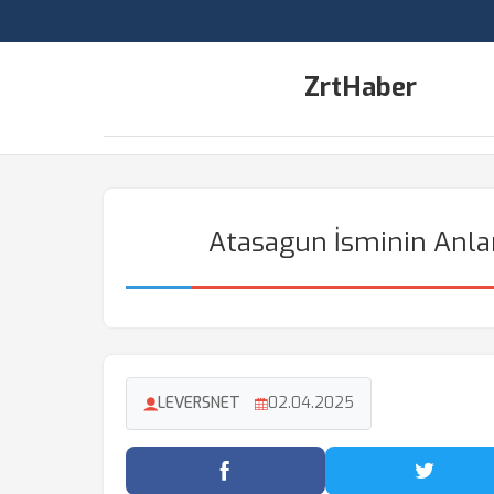
ZrtHaber
Atasagun İsminin Anlam
LEVERSNET
02.04.2025
Facebook'ta Paylaş
Twitter