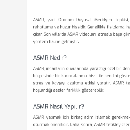
ASMR, yani Otonom Duyusal Meridyen Tepkisi, be
rahatlama ve huzur hissidir. Genellikle fısıldama, h
çıkar. Son yıllarda ASMR videoları, stresle başa ç
yöntem haline gelmiştir.
ASMR Nedir?
ASMR, insanların duyularında yarattığı özel bir de
bölgesinde bir karıncalanma hissi ile kendini göster
stres ve kaygıyı azaltma etkisi yaratır. ASMR teti
hoşlandığı sesler farklılık gösterebilir.
ASMR Nasıl Yapılır?
ASMR yapmak için birkaç adım izlemek gerekmekte
oturmak önemlidir. Daha sonra, ASMR tetikleyicilerin