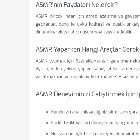
ASMR’nın Faydaları Nelerdir?
ASMR, birçok insan için stres azaltma ve gevşeme 
geçirenler, daha iyi uyku kalitesi ve düşük anksiy
dinlendirerek yaratıcı düşünmeyi teşvik edebilir.
ASMR Yaparken Hangi Araçlar Gerek
ASMR yapmak için özel ekipmanlar gerekmemektedir
Ayrıca, video çekimi yapıyorsanız, iyi bir kameray
yaratmak için yumuşak aydınlatma ve sessiz bir ala
ASMR Deneyiminizi Geliştirmek İçin İ
Kendinizi rahat hissettiğiniz bir ortam yarat
Farklı tetikleyicileri deneyin ve hangilerinin 
Her zaman açık fikirli olun; yeni deneyimler 