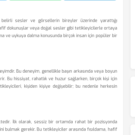
lirli sesler ve görsellerin bireyler üzerinde yarattığı
afif dokunuşlar veya doğal sesler gibi tetikleyicilerle ortaya
ıkma ve uykuya dalma konusunda birçok insan için popüler bir
neyimdir. Bu deneyim, genellikle başın arkasında veya boyun
ir. Bu hissiyat, rahatlık ve huzur sağlarken, birçok kişi için
kleyicileri, kişiden kişiye değişebilir; bu nedenle herkesin
dir. İlk olarak, sessiz bir ortamda rahat bir pozisyonda
i bulmak gerekir. Bu tetikleyiciler arasında fısıldama, hafif