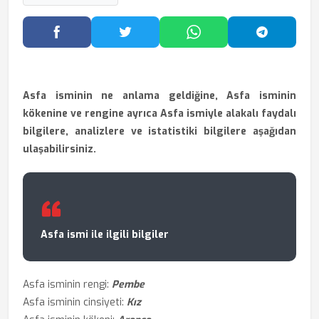
Facebook'ta Paylaş
Twitter'da Paylaş
WhatsApp'ta Paylaş
Telegram
Asfa isminin ne anlama geldiğine, Asfa isminin
kökenine ve rengine ayrıca Asfa ismiyle alakalı faydalı
bilgilere, analizlere ve istatistiki bilgilere aşağıdan
ulaşabilirsiniz.
Asfa ismi ile ilgili bilgiler
Asfa isminin rengi:
Pembe
Asfa isminin cinsiyeti:
Kız