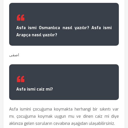
Asfa ismi Osmanlıca nasıl yazılır? Asfa ismi
Arapça nasıl yazılır?
اصفی
Asfa ismi caiz mi?
Asfa ismini çocuğuma koymakta herhangi bir sıkıntı var
mı, çocuğuma koymak uygun mu ve dinen caiz mi diye
aklınıza gelen soruların cevabına aşağıdan ulaşabilirsiniz.