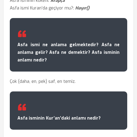
Asfa isminin kökeni:
Arapça
Asfa ismi Kuran’da geçiyor mu?:
Hayır()
Asfa ismi ne anlama gelmektedir? Asfa ne
anlama gelir? Asfa ne demektir? Asfa isminin
anlamı nedir?
Çok (daha, en, pek) saf, en temiz.
Asfa isminin Kur’an’daki anlamı nedir?