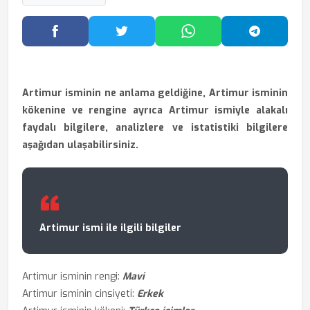
Facebook'ta Paylaş
Twitter'da Paylaş
WhatsApp'ta Paylaş
Telegram
Artimur isminin ne anlama geldiğine, Artimur isminin
kökenine ve rengine ayrıca Artimur ismiyle alakalı
faydalı bilgilere, analizlere ve istatistiki bilgilere
aşağıdan ulaşabilirsiniz.
Artimur ismi ile ilgili bilgiler
Artimur isminin rengi:
Mavi
Artimur isminin cinsiyeti:
Erkek