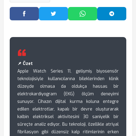
Facebook'ta Paylaş
Twitter'da Paylaş
WhatsApp'ta Paylaş
Telegram
📌 Özet
Apple Watch Series 11, gelişmiş biyosensör
teknolojisiyle kullanıcılarına bileklerinden klinik
düzeyde olmasa da oldukça hassas bir
elektrokardiyogram (EKG) ölçüm deneyimi
sunuyor. Cihazın dijital kurma koluna entegre
edilen elektrotlar, kapalı bir devre oluşturarak
kalbin elektriksel aktivitesini 30 saniyelik bir
süreçte analiz ediyor. Bu teknoloji, özellikle atriyal
fibrilasyon gibi düzensiz kalp ritimlerinin erken