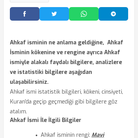
Facebook'ta Paylaş
Twitter'da Paylaş
WhatsApp'ta Paylaş
Telegram
Ahkaf isminin ne anlama geldiğine,
Ahkaf
İsminin kökenine ve rengine ayrıca Ahkaf
ismiyle alakalı faydalı bilgilere, analizlere
ve istatistiki bilgilere aşağıdan
ulaşabilirsiniz.
Ahkaf ismi istatistik bilgileri, kökeni, cinsiyeti,
Kuran’da geçip geçmediği gibi bilgilere göz
atalım.
Ahkaf İsmi İle İlgili Bilgiler
Ahkaf isminin rengi:
Mavi