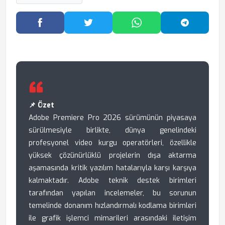
Facebook'ta Paylaş
Twitter'da Paylaş
WhatsApp'ta Paylaş
Telegram
📌 Özet
Adobe Premiere Pro 2026 sürümünün piyasaya
sürülmesiyle birlikte, dünya genelindeki
profesyonel video kurgu operatörleri, özellikle
yüksek çözünürlüklü projelerin dışa aktarma
aşamasında kritik yazılım hatalarıyla karşı karşıya
kalmaktadır. Adobe teknik destek birimleri
tarafından yapılan incelemeler, bu sorunun
temelinde donanım hızlandırmalı kodlama birimleri
ile grafik işlemci mimarileri arasındaki iletişim